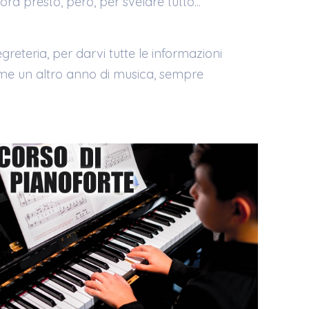
ora presto, però, per svelare tutto...
greteria, per darvi tutte le informazioni
sieme un altro anno di musica, sempre