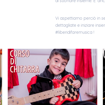
di suonare insieme. E' anc
Vi aspettiamo perciò in se
dettagliate e iniziare in
#liberidifaremusica !