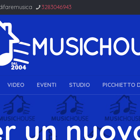
difaremusica
3283046943
VIDEO
EVENTI
STUDIO
PICCHIETTO 
er un nuov