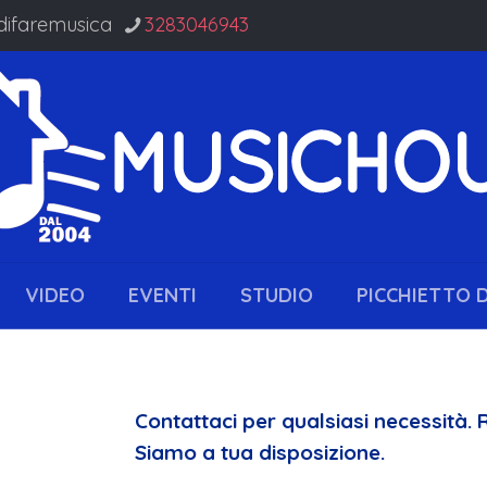
difaremusica
3283046943
VIDEO
EVENTI
STUDIO
PICCHIETTO 
Contattaci per qualsiasi necessità. 
Siamo a tua disposizione.