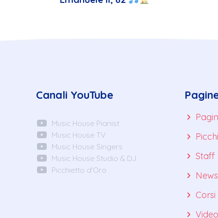
Canali YouTube
Pagin
Pagin
Music House Pianist
Music House TV
Picch
Music House Singers
Staff
Music House Studio & DJ
Picchietto d'Oro
News
Corsi
Vide