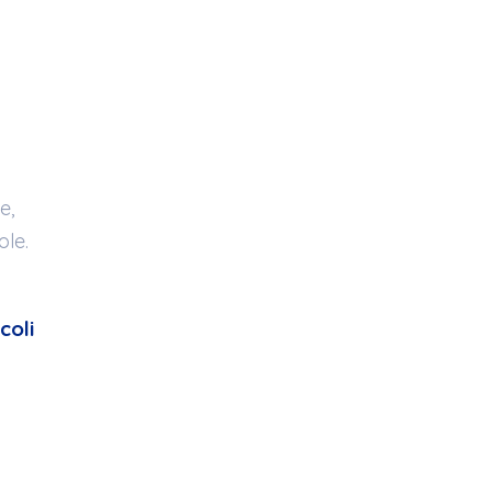
e,
ole.
coli