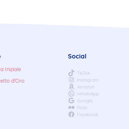
e
Social
a Iniziale
TikTok
Instagram
ietto d'Oro
Amazon
WhatsApp
Google
Flickr
Facebook
o