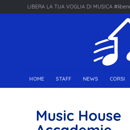
LIBERA LA TUA VOGLIA DI MUSICA #liberi
HOME
STAFF
NEWS
CORSI
Music House
Accademie