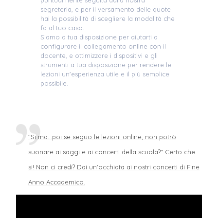
segreteria, e per il versamento delle quote
hai la possibilità di scegliere la modalità che
fa al tuo caso.
Siamo a tua disposizione per aiutarti a
configurare il collegamento online con il
docente, e ottimizzare i dispositivi e gli
strumenti a tua disposizione per rendere le
lezioni un'esperienza utile e il più semplice
possibile.
"Si ma...poi se seguo le lezioni online, non potrò
suonare ai saggi e ai concerti della scuola?" Certo che
si! Non ci credi? Dai un'occhiata ai nostri concerti di Fine
Anno Accademico.