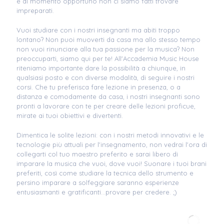
e al momento opportuno non ci siamo fatti trovare
impreparati.
Vuoi studiare con i nostri insegnanti ma abiti troppo
lontano? Non puoi muoverti da casa ma allo stesso tempo
non vuoi rinunciare alla tua passione per la musica? Non
preoccuparti, siamo qui per te! All'Accademia Music House
riteniamo importante dare la possibilità a chiunque, in
qualsiasi posto e con diverse modalità, di seguire i nostri
corsi. Che tu preferisca fare lezione in presenza, o a
distanza e comodamente da casa, i nostri insegnanti sono
pronti a lavorare con te per creare delle lezioni proficue,
mirate ai tuoi obiettivi e divertenti.
Dimentica le solite lezioni: con i nostri metodi innovativi e le
tecnologie più attuali per l'insegnamento, non vedrai l'ora di
collegarti col tuo maestro preferito e sarai libero di
imparare la musica che vuoi, dove vuoi! Suonare i tuoi brani
preferiti, così come studiare la tecnica dello strumento e
persino imparare a solfeggiare saranno esperienze
entusiasmanti e gratificanti...provare per credere. ;)