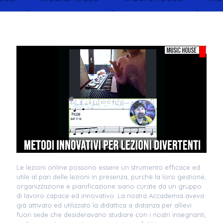
Le lezioni online possono essere un strumento efficace ed
utile al pari delle lezioni in presenza, purchè la loro gestione,
organizzazione e pianificazione siano curate da un gruppo
di lavoro capace ed innovativo. La nostra Accademia aveva
già attivato ed utilizzato la didattica a distanza per allievi
fuori sede che desideravano studiare con i nostri insegnanti,