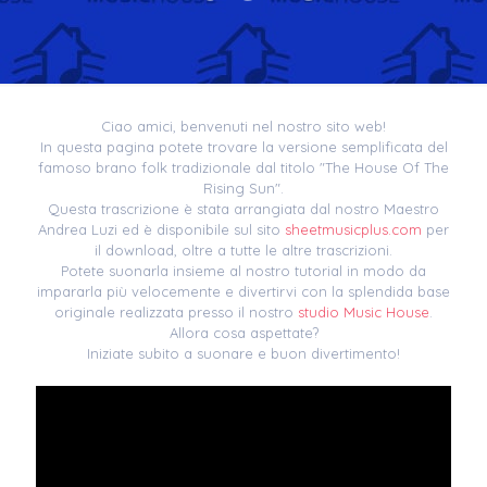
Ciao amici, benvenuti nel nostro sito web!
In questa pagina potete trovare la versione semplificata del
famoso brano folk tradizionale dal titolo "The House Of The
Rising Sun".
Questa trascrizione è stata arrangiata dal nostro Maestro
Andrea Luzi ed è disponibile sul sito
sheetmusicplus.com
per
il download, oltre a tutte le altre trascrizioni.
Potete suonarla insieme al nostro tutorial in modo da
impararla più velocemente e divertirvi con la splendida base
originale realizzata presso il nostro
studio Music House
.
Allora cosa aspettate?
Iniziate subito a suonare e buon divertimento!