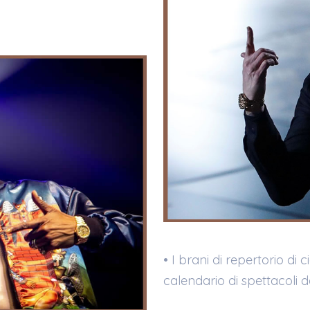
• I brani di repertorio di 
calendario di spettacoli 