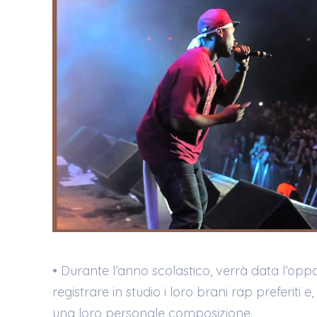
• Durante l’anno scolastico, verrà data l’opport
registrare in studio i loro brani rap preferiti e
una loro personale composizione.