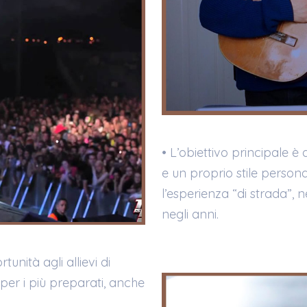
• L’obiettivo principale è 
e un proprio stile personal
l’esperienza “di strada”, 
negli anni.
unità agli allievi di
, per i più preparati, anche