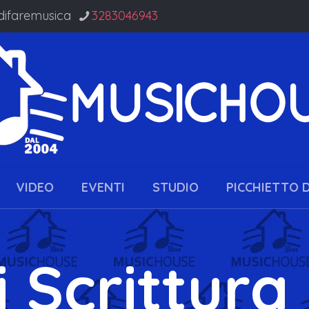
difaremusica
3283046943
VIDEO
EVENTI
STUDIO
PICCHIETTO 
i Scrittura