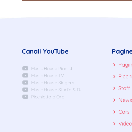
Canali YouTube
Pagin
Pagin
Music House Pianist
Music House TV
Picch
Music House Singers
Staff
Music House Studio & DJ
Picchietto d'Oro
News
Corsi
Vide