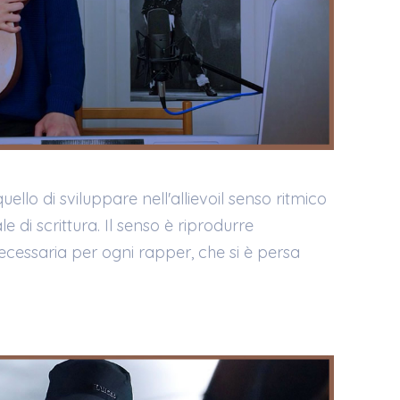
quello di sviluppare nell'allievoil senso ritmico
e di scrittura. Il senso è riprodurre
necessaria per ogni rapper, che si è persa