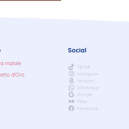
e
Social
a Iniziale
TikTok
Instagram
ietto d'Oro
Amazon
WhatsApp
Google
Flickr
Facebook
o