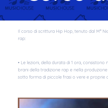
Il corso di scrittura Hip Hop, tenuto dal M° N
rap:
• Le lezioni, della durata di 1 ora, consistono 
brani della tradizione rap e nella produzione s
sotto forma di piccole frasi o vere e proprie 