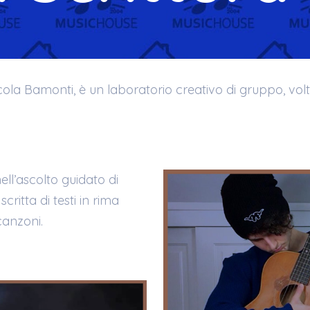
icola Bamonti, è un laboratorio creativo di gruppo, vol
nell’ascolto guidato di
critta di testi in rima
canzoni.